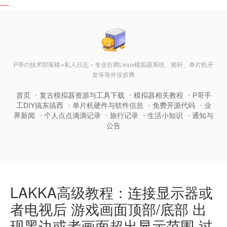
---
P哥の技术部落格+私人日志 - 专业折腾Linux模拟器系统、摇杆、单片机开
发等等外设折腾
首页
复古模拟器资源与工具下载
模拟器相关教程
P哥手
工DIY搞东搞西
单片机硬件与软件信息
免费开源代码
业
界新闻
个人点点滴滴记录
旅行记录
生活小知识
通知与
公告
LAKKA高级教程：连接显示器或
者电视后 游戏画面顶部/底部 出
现黑边或者画面超出显示范围 过