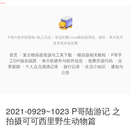
---
P哥の技术部落格+私人日志 - 专业折腾Linux模拟器系统、摇杆、单片机开
发等等外设折腾
首页
复古模拟器资源与工具下载
模拟器相关教程
P哥手
工DIY搞东搞西
单片机硬件与软件信息
免费开源代码
业
界新闻
个人点点滴滴记录
旅行记录
生活小知识
通知与
公告
2021-0929~1023 P哥陆游记 之
拍摄可可西里野生动物篇