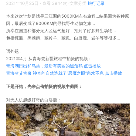
2021年10月25日
· 查看 3944次 ·文章分类
旅行记录
本来这次计划是找寻三江源的5000KM左右旅程...结果因为各种原
因，最后变成了8000KM的寻找野生动物之旅...
所幸在国道和部分无人区运气超好，拍到了好多野生动物...
包括棕熊、黑颈鹤、藏羚羊、藏狐、白唇鹿、岩羊等等很多...
话外题：
2021年4月 从青海去新疆旅程中拍摄的视频：
青海湖日出和鸟类，最后有美丽的黑颈鹤 点击播放
青海省艾肯泉 神奇的自然造就了“恶魔之眼”泉水不息 点击播放
正题开始，先来点俺拍摄的视频中截图：
对无人机超级好奇的白唇鹿：