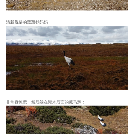
清新脱俗的黑颈鹤妈妈：
非常容惊慌，然后躲在灌木后面的藏马鸡：