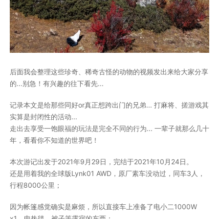
后面我会整理这些珍奇、稀奇古怪的动物的视频发出来给大家分享
的...别急！有兴趣的往下看先...
记录本文是给那些同好or真正想跨出门的兄弟... 打麻将、搓游戏其
实算是封闭性的活动...
走出去享受一饱眼福的玩法是完全不同的行为... 一辈子就那么几十
年，看看你不知道的世界吧！
本次游记出发于2021年9月29日，完结于2021年10月24日。
还是用着我的全球版Lynk01 AWD，原厂素车没动过，同车3人，
行程8000公里；
因为帐篷感觉确实是麻烦，所以直接车上准备了电小二1000W
x1，电热毯，被子等露宿的东西；