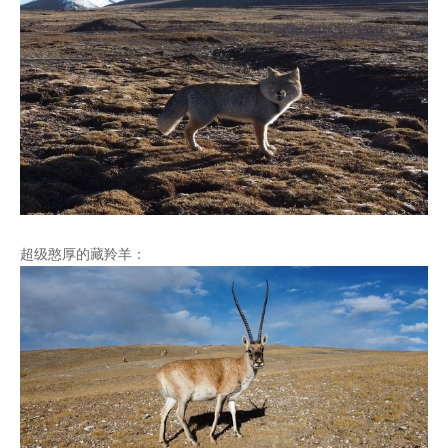
超级憨厚的藏羚羊：