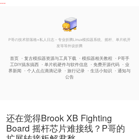
---
P哥の技术部落格+私人日志 - 专业折腾Linux模拟器系统、摇杆、单片机开
发等等外设折腾
首页
复古模拟器资源与工具下载
模拟器相关教程
P哥手
工DIY搞东搞西
单片机硬件与软件信息
免费开源代码
业
界新闻
个人点点滴滴记录
旅行记录
生活小知识
通知与
公告
还在觉得Brook XB Fighting
Board 摇杆芯片难接线？P哥的
扩展转接板解君愁