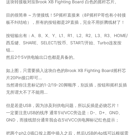
这块转接板对应Brook XB Fighting Board 白色的摇杆芯片。
目的很简单 ~ 方便接线！5P摇杆直接来（8P摇杆P哥也有小转接
板不纠结哈），所有的按钮都是2P直插，完全不用折腾线材了！
按钮输出有：A、B、X、Y、L1、R1、L2、R2、L3、R3、HOME/
西瓜键、SHARE、SELECT/投币、START/开始、Turbo连发按
钮...
然后2个5V供电输出口也都是具备的。
如上图，只需要插入这块白色的Brook XB Fighting Board摇杆芯
片20Pin接口即可...
当然请你注意标记的1-2/19-20脚顺序，别反插，按钮和摇杆反插
无所谓大不了不能用...
但是若是USB，因为涉及到供电问题，所以反插是必烧芯片！
一定要注意USB的线序 通常5V/VCC旁边是：D-、D+、GND、
GND，而接线部分通常我会在5V/VCC供电脚标记红色提示；
把两个ph2.0插口按上图中插入之后，然后USB的4p线可以根据需