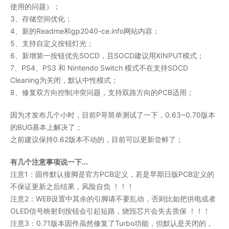
使用的问题）；
3、存储空间优化；
4、新的Readme和gp2040-ce.info网站内容；
5、支持自定义按钮灯光；
6、新增第一按钮优先SOCD，且SOCD建议用XINPUT模式；
7、PS4、PS3 和 Nintendo Switch 模式不在支持SOCD
Cleaning为关闭，默认中性模式；
8、修复双方向控制冲突问题，支持双路方向的PCB适用；
因为才发布几个小时，目前P哥简单测试了一下，0.63~0.70版本
的BUG基本上解决了；
之前建议保持0.62版本不动的，目前可以更新尝鲜了；
有几个注意事项说一下...
注意1：固件默认接脚是官方PCB定义，若是早期日版PCB定义的
不保证更新之后结果，风险自负 ！！！
注意2：WEB设置中其余的引脚请不要乱动，否则比如把供电或者
OLED信号映射到按钮会引起短路，烧毁芯片会失去质保 ！！！
注意3：0.71版本固件虽然修复了Turbo功能，但默认是关闭的，