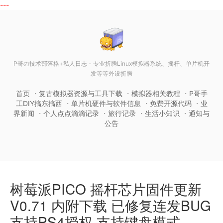
---
P哥の技术部落格+私人日志 - 专业折腾Linux模拟器系统、摇杆、单片机开
发等等外设折腾
首页
复古模拟器资源与工具下载
模拟器相关教程
P哥手
工DIY搞东搞西
单片机硬件与软件信息
免费开源代码
业
界新闻
个人点点滴滴记录
旅行记录
生活小知识
通知与
公告
树莓派PICO 摇杆芯片固件更新
V0.71 内附下载 已修复连发BUG
支持PS4授权 支持键盘模式