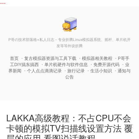
---
P哥の技术部落格+私人日志 - 专业折腾Linux模拟器系统、摇杆、单片机开
发等等外设折腾
首页
复古模拟器资源与工具下载
模拟器相关教程
P哥手
工DIY搞东搞西
单片机硬件与软件信息
免费开源代码
业
界新闻
个人点点滴滴记录
旅行记录
生活小知识
通知与
公告
LAKKA高级教程：不占CPU不会
卡顿的模拟TV扫描线设置方法 覆
层的应用 看图说话教程