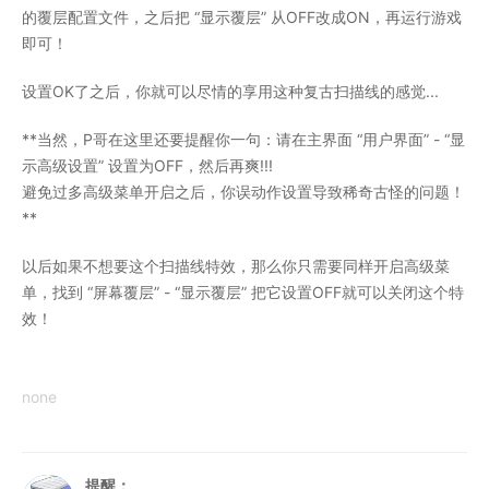
的覆层配置文件，之后把 “显示覆层” 从OFF改成ON，再运行游戏
即可！
设置OK了之后，你就可以尽情的享用这种复古扫描线的感觉...
**当然，P哥在这里还要提醒你一句：请在主界面 “用户界面” - “显
示高级设置” 设置为OFF，然后再爽!!!
避免过多高级菜单开启之后，你误动作设置导致稀奇古怪的问题！
**
以后如果不想要这个扫描线特效，那么你只需要同样开启高级菜
单，找到 “屏幕覆层” - “显示覆层” 把它设置OFF就可以关闭这个特
效！
none
提醒：