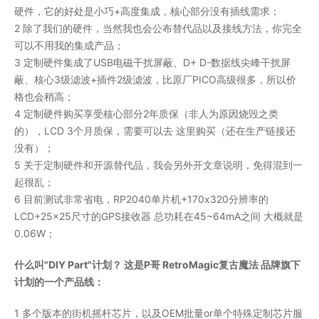
硬件，它的好处是小巧+高度集成，核心部分没有插线需求；
2 除了我们的硬件，当然我也会公布替代品以及接线方法，你完全
可以不用我的集成产品；
3 定制硬件集成了USB电磁干扰屏蔽、D+ D-数据线尖峰干扰屏
蔽、核心3级滤波+插件2级滤波，比原厂PICO高级很多，所以价
格也会稍高；
4 定制硬件购买享受核心部分2年质保（非人为原因烧毁之类
的），LCD 3个月质保，需要可以去 这里购买（还在生产链接还
没有）；
5 关于定制硬件和开源替代品，我会另外开文章说明，免得混到一
起很乱；
6 目前测试非常省电，RP2040单片机+170x320分辨率的
LCD+25x25尺寸的GPS接收器 总功耗在45~64mA之间 大概就是
0.06W；
什么叫"DIY Part"计划？ 这是P哥 RetroMagic复古魔法 品牌旗下
计划的一个产品线：
1 多个版本的街机摇杆芯片，以及OEM批量or单个特殊定制芯片服