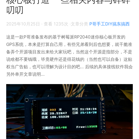
叨叨
2025年10月25日
· 查看 1235次 ·文章分类
P哥手工DIY搞东搞西
这是一款P哥准备发布的基于树莓派RP2040迷你核心板开发的
GPS系统，本来是打算自己用，有些兄弟看到后也想要，就干脆准
备弄个开源项目发出来给大家玩吧，当然这个开源是指部分，不是
说啥都不要钱哦，毕竟硬件还是得花钱的（当然也可以自备）这贴
权当广告贴，也可以理解为设计目的吧... 后续的具体接线软件我会
另外单开文章说明...