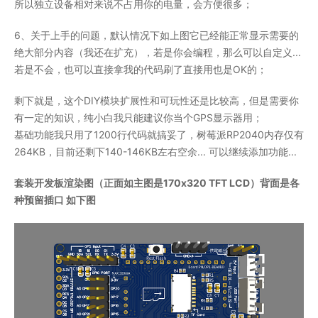
所以独立设备相对来说不占用你的电量，会方便很多；
6、关于上手的问题，默认情况下如上图它已经能正常显示需要的
绝大部分内容（我还在扩充），若是你会编程，那么可以自定义...
若是不会，也可以直接拿我的代码刷了直接用也是OK的；
剩下就是，这个DIY模块扩展性和可玩性还是比较高，但是需要你
有一定的知识，纯小白我只能建议你当个GPS显示器用；
基础功能我只用了1200行代码就搞妥了，树莓派RP2040内存仅有
264KB，目前还剩下140-146KB左右空余... 可以继续添加功能...
套装开发板渲染图（正面如主图是170x320 TFT LCD）背面是各
种预留插口 如下图