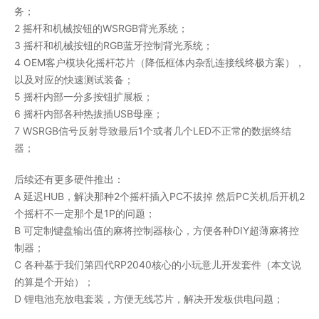
务；
2 摇杆和机械按钮的WSRGB背光系统；
3 摇杆和机械按钮的RGB蓝牙控制背光系统；
4 OEM客户模块化摇杆芯片（降低框体内杂乱连接线终极方案），
以及对应的快速测试装备；
5 摇杆内部一分多按钮扩展板；
6 摇杆内部各种热拔插USB母座；
7 WSRGB信号反射导致最后1个或者几个LED不正常的数据终结
器；
后续还有更多硬件推出：
A 延迟HUB，解决那种2个摇杆插入PC不拔掉 然后PC关机后开机2
个摇杆不一定那个是1P的问题；
B 可定制键盘输出值的麻将控制器核心，方便各种DIY超薄麻将控
制器；
C 各种基于我们第四代RP2040核心的小玩意儿开发套件（本文说
的算是个开始）；
D 锂电池充放电套装，方便无线芯片，解决开发板供电问题；