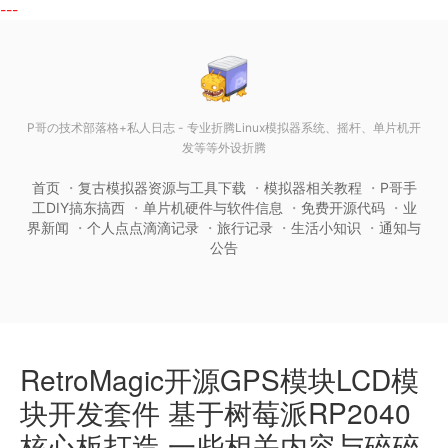
---
P哥の技术部落格+私人日志 - 专业折腾Linux模拟器系统、摇杆、单片机开
发等等外设折腾
首页
复古模拟器资源与工具下载
模拟器相关教程
P哥手
工DIY搞东搞西
单片机硬件与软件信息
免费开源代码
业
界新闻
个人点点滴滴记录
旅行记录
生活小知识
通知与
公告
RetroMagic开源GPS模块LCD模
块开发套件 基于树莓派RP2040
核心板打造 一些相关内容与碎碎