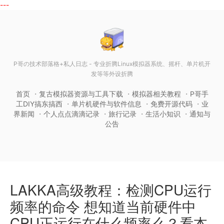
---
P哥の技术部落格+私人日志 - 专业折腾Linux模拟器系统、摇杆、单片机开
发等等外设折腾
首页
复古模拟器资源与工具下载
模拟器相关教程
P哥手
工DIY搞东搞西
单片机硬件与软件信息
免费开源代码
业
界新闻
个人点点滴滴记录
旅行记录
生活小知识
通知与
公告
LAKKA高级教程：检测CPU运行
频率的命令 想知道当前硬件中
CPU正运行在什么频率么？看本